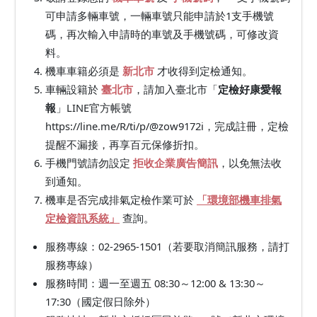
可申請多輛車號，一輛車號只能申請於1支手機號
碼，再次輸入申請時的車號及手機號碼，可修改資
料。
機車車籍必須是
新北市
才收得到定檢通知。
車輛設籍於
臺北市
，請加入臺北市「
定檢好康愛報
報
」LINE官方帳號
https://line.me/R/ti/p/@zow9172i，完成註冊，定檢
提醒不漏接，再享百元保修折扣。
手機門號請勿設定
拒收企業廣告簡訊
，以免無法收
到通知。
機車是否完成排氣定檢作業可於
「環境部機車排氣
定檢資訊系統」
查詢。
服務專線：02-2965-1501（若要取消簡訊服務，請打
服務專線）
服務時間：週一至週五 08:30～12:00 & 13:30～
17:30（國定假日除外）