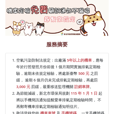
服務摘要
空氣污染防制法規定：出廠滿
5年以上的機車
，應每
年於行照發照月份前後 1 個月期間實施排氣定期檢
驗，逾期未依規定檢驗，將處新臺幣
500 元
之罰
鍰， 逾期 6 個月仍未完成排氣定期檢驗，再處罰
3,000 元
罰鍰，最重移送監理機關
註銷車牌
。
為節能減碳，新北市環保局規劃
115 年 1 月 1 日
起
將以手機簡訊通知提醒愛車排氣定期檢驗時間， 不
再郵寄機車排氣定期檢驗通知明信片。
敬請登錄您的
機車車號
及
手機號碼
， 一支手機號碼